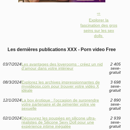
Explorer la
fascination des gros
seins sur les sex
dolls
Les dernières publications XXX - Porn video Free
03/7/2024
Les avantages des loverooms : créez un nid
2 405
d'amour dans votre intérieur
sexe-
gratuit
08/3/2024
Explorez les archives impressionnantes de
3 698
myvideosx.com pour trouver votre vidéo X
sexe-
idéale
gratuit
12/1/2024
La box érotique : l'occasion de surprendre
2 890
votre partenaire et de pimenter votre vie
sexe-
sexuelle
gratuit
02/1/2024
Découvrez les poupées en silicone ultra-
2 939
réalistes de Silicone Sexy Doll pour une
sexe-
expérience intime inégalée
gratuit