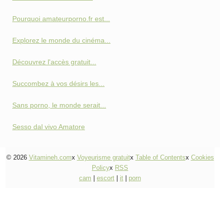
Pourquoi amateurporno.fr est...
Explorez le monde du cinéma...
Découvrez l'accès gratuit...
Succombez à vos désirs les...
Sans porno, le monde serait...
Sesso dal vivo Amatore
© 2026
Vitamineh.com
x
Voyeurisme gratuit
x
Table of Contents
x
Cookies
Policy
x
RSS
cam
|
escort
|
it
|
porn