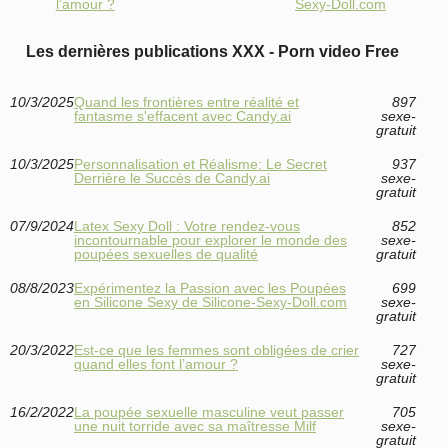
l’amour ?
Sexy-Doll.com
Les dernières publications XXX - Porn video Free
10/3/2025
Quand les frontières entre réalité et
897
fantasme s'effacent avec Candy.ai
sexe-
gratuit
10/3/2025
Personnalisation et Réalisme: Le Secret
937
Derrière le Succès de Candy.ai
sexe-
gratuit
07/9/2024
Latex Sexy Doll : Votre rendez-vous
852
incontournable pour explorer le monde des
sexe-
poupées sexuelles de qualité
gratuit
08/8/2023
Expérimentez la Passion avec les Poupées
699
en Silicone Sexy de Silicone-Sexy-Doll.com
sexe-
gratuit
20/3/2022
Est-ce que les femmes sont obligées de crier
727
quand elles font l’amour ?
sexe-
gratuit
16/2/2022
La poupée sexuelle masculine veut passer
705
une nuit torride avec sa maîtresse Milf
sexe-
gratuit