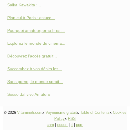
Saika Kawakita :...
Plan cul à Paris : astuce...
Pourquoi amateurporno.fr est...
Explorez le monde du cinéma...
Découvrez l'accès gratuit...
Succombez à vos désirs les...
Sans porno, le monde serait...
Sesso dal vivo Amatore
© 2026
Vitamineh.com
x
Voyeurisme gratuit
x
Table of Contents
x
Cookies
Policy
x
RSS
cam
|
escort
|
it
|
porn