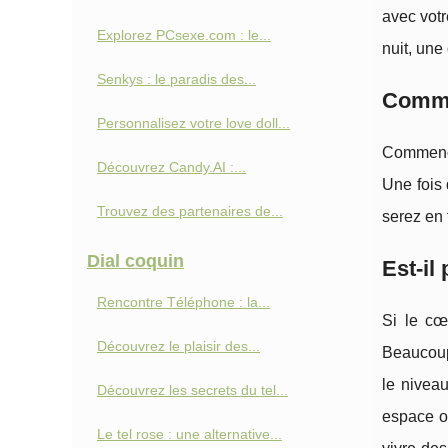
avec votr
Explorez PCsexe.com : le...
nuit, une 
Senkys : le paradis des...
Commen
Personnalisez votre love doll...
Commencer
Découvrez Candy.AI :...
Une fois 
Trouvez des partenaires de...
serez en 
Dial coquin
Est-il
Rencontre Téléphone : la...
Si le cœ
Découvrez le plaisir des...
Beaucoup
le niveau
Découvrez les secrets du tel...
espace où
Le tel rose : une alternative...