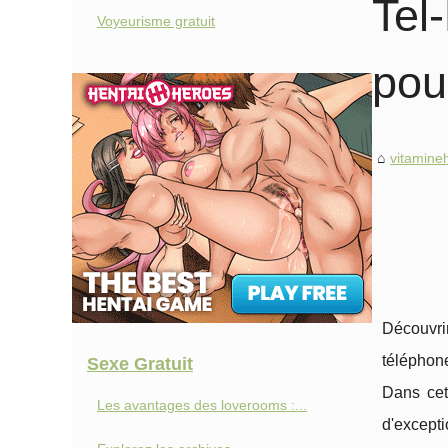
Tel
Voyeurisme gratuit
pou
vitamine
Découvri
téléphon
Sexe Gratuit
Dans cet
Les avantages des loverooms :...
d'excepti