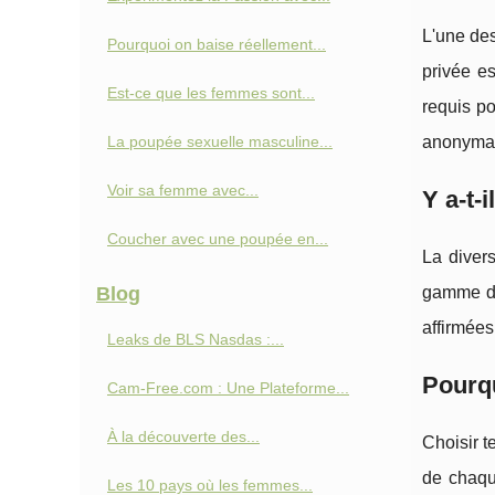
L'une des
Pourquoi on baise réellement...
privée es
Est-ce que les femmes sont...
requis p
La poupée sexuelle masculine...
anonymat
Voir sa femme avec...
Y a-t-
Coucher avec une poupée en...
La divers
Blog
gamme de
affirmées
Leaks de BLS Nasdas :...
Pourqu
Cam-Free.com : Une Plateforme...
À la découverte des...
Choisir t
de chaqu
Les 10 pays où les femmes...