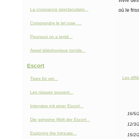
vivre de
La croissance spectaculaire...
où le fri
Comprendre le tel rose :...
Pourquoi on a tenté...
Appel téléphonique torride...
Escort
Les diff
Tipps für ein...
Les risques souvent...
Interview mit einer Escort...
16/5/
Die geheime Welt der Escort...
12/3/
Exploring the Intricate...
15/2/