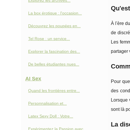
Explorez les archives...
Qu'est
La box érotique : l'occasion...
À l'ère d
Découvrez les poupées en...
de discré
Tel Rose : un service...
Les femme
partager 
Explorer la fascination des...
De belles étudiantes nues...
Commen
AI Sex
Pour que 
Quand les frontières entre...
des condi
Lorsque v
Personnalisation et...
sont là p
Latex Sexy Doll : Votre...
La dis
Expérimentez la Passion avec...