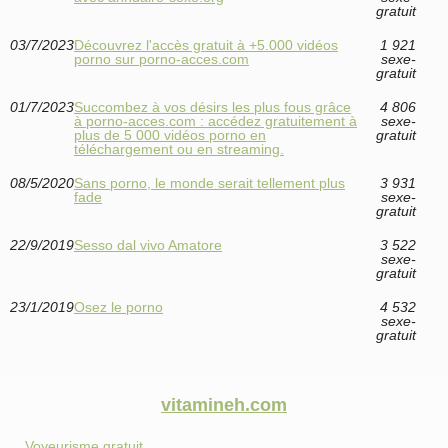
gratuit
03/7/2023
Découvrez l'accès gratuit à +5.000 vidéos
1 921
porno sur porno-acces.com
sexe-
gratuit
01/7/2023
Succombez à vos désirs les plus fous grâce
4 806
à porno-acces.com : accédez gratuitement à
sexe-
plus de 5 000 vidéos porno en
gratuit
téléchargement ou en streaming.
08/5/2020
Sans porno, le monde serait tellement plus
3 931
fade
sexe-
gratuit
22/9/2019
Sesso dal vivo Amatore
3 522
sexe-
gratuit
23/1/2019
Osez le porno
4 532
sexe-
gratuit
vitamineh.com
Voyeurisme gratuit