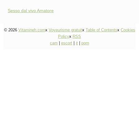
Sesso dal vivo Amatore
© 2026
Vitamineh.com
x
Voyeurisme gratuit
x
Table of Contents
x
Cookies
Policy
x
RSS
cam
|
escort
|
it
|
porn