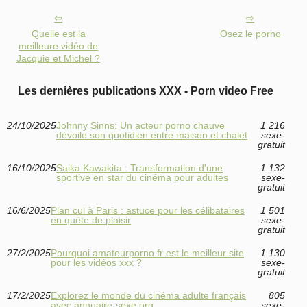
Quelle est la
Osez le porno
meilleure vidéo de
Jacquie et Michel ?
Les dernières publications XXX - Porn video Free
24/10/2025
Johnny Sinns: Un acteur porno chauve
1 216
dévoile son quotidien entre maison et chalet
sexe-
gratuit
16/10/2025
Saika Kawakita : Transformation d'une
1 132
sportive en star du cinéma pour adultes
sexe-
gratuit
16/6/2025
Plan cul à Paris : astuce pour les célibataires
1 501
en quête de plaisir
sexe-
gratuit
27/2/2025
Pourquoi amateurporno.fr est le meilleur site
1 130
pour les vidéos xxx ?
sexe-
gratuit
17/2/2025
Explorez le monde du cinéma adulte français
805
avec annuaire-sexe.org
sexe-